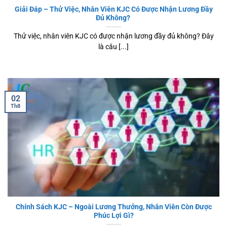
Giải Đáp – Thử Việc, Nhân Viên KJC Có Được Nhận Lương Đầy
Đủ Không?
Thử việc, nhân viên KJC có được nhận lương đầy đủ không? Đây
là câu [...]
02
Th8
Chính Sách KJC – Ngoài Lương Thưởng, Nhân Viên Còn Được
Phúc Lợi Gì?