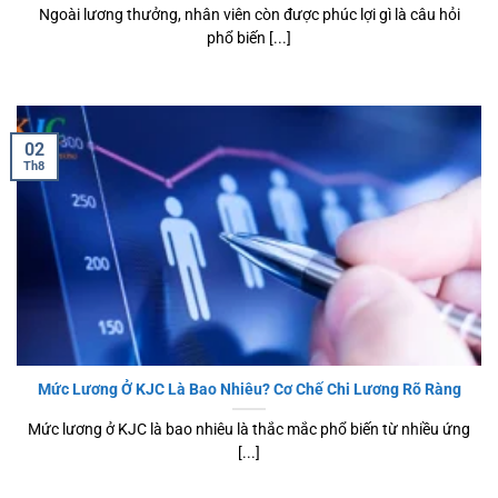
Ngoài lương thưởng, nhân viên còn được phúc lợi gì là câu hỏi
phổ biến [...]
02
Th8
Mức Lương Ở KJC Là Bao Nhiêu? Cơ Chế Chi Lương Rõ Ràng
Mức lương ở KJC là bao nhiêu là thắc mắc phổ biến từ nhiều ứng
[...]