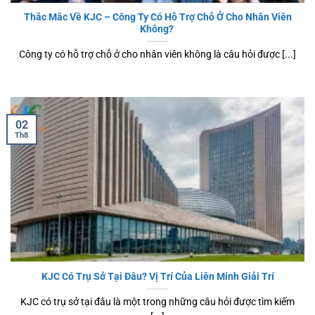
Thắc Mắc Về KJC – Công Ty Có Hỗ Trợ Chỗ Ở Cho Nhân Viên
Không?
Công ty có hỗ trợ chỗ ở cho nhân viên không là câu hỏi được [...]
02
Th8
KJC Có Trụ Sở Tại Đâu? Vị Trí Của Liên Minh Giải Trí
KJC có trụ sở tại đâu là một trong những câu hỏi được tìm kiếm