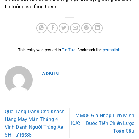
tin tưởng và đồng hành.
This entry was posted in
Tin Tức
. Bookmark the
permalink
.
ADMIN
Quà Tặng Dành Cho Khách
MM88 Gia Nhập Liên Minh
Hàng May Mắn Tháng 4 –
KJC – Bước Tiến Chiến Lược
Vinh Danh Người Trúng Xe
Toàn Cầu
SH Từ RR88