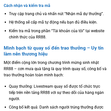
Cách nhận và kiểm tra mã
Truy cập trang chủ và nhấn nút “Nhận mã dự thưởng”.
Hệ thống sẽ cấp mã tự động nếu bạn đủ điều kiện.
Kiểm tra mã trong phần “Tài khoản của tôi” tại website
chính thức của RR88.
Minh bạch từ quay số đến trao thưởng – Uy tín
làm nên thương hiệu
Một điểm cộng lớn trong chương trình mừng sinh nhật
RR88 – cơn mưa quà tặng là quy trình quay số, công bố và
trao thưởng hoàn toàn minh bạch:
Quay thưởng: Livestream quay số được tổ chức trực
tiếp trên nền tảng RR88 với sự theo dõi của hàng ngàn
người.
Công bố kết quả: Danh sách người trúng thưởng được