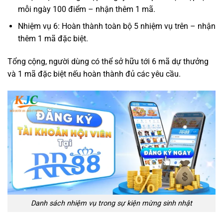
mỗi ngày 100 điểm – nhận thêm 1 mã.
Nhiệm vụ 6: Hoàn thành toàn bộ 5 nhiệm vụ trên – nhận
thêm 1 mã đặc biệt.
Tổng cộng, người dùng có thể sở hữu tới 6 mã dự thưởng
và 1 mã đặc biệt nếu hoàn thành đủ các yêu cầu.
Danh sách nhiệm vụ trong sự kiện mừng sinh nhật