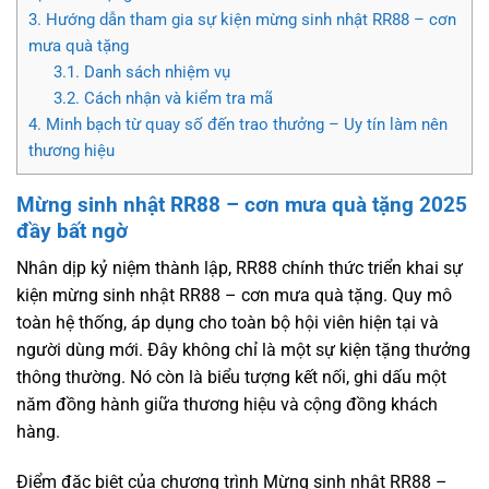
3.
Hướng dẫn tham gia sự kiện mừng sinh nhật RR88 – cơn
mưa quà tặng
3.1.
Danh sách nhiệm vụ
3.2.
Cách nhận và kiểm tra mã
4.
Minh bạch từ quay số đến trao thưởng – Uy tín làm nên
thương hiệu
Mừng sinh nhật RR88 – cơn mưa quà tặng 2025
đầy bất ngờ
Nhân dịp kỷ niệm thành lập, RR88 chính thức triển khai sự
kiện mừng sinh nhật RR88 – cơn mưa quà tặng. Quy mô
toàn hệ thống, áp dụng cho toàn bộ hội viên hiện tại và
người dùng mới. Đây không chỉ là một sự kiện tặng thưởng
thông thường. Nó còn là biểu tượng kết nối, ghi dấu một
năm đồng hành giữa thương hiệu và cộng đồng khách
hàng.
Điểm đặc biệt của chương trình Mừng sinh nhật RR88 –