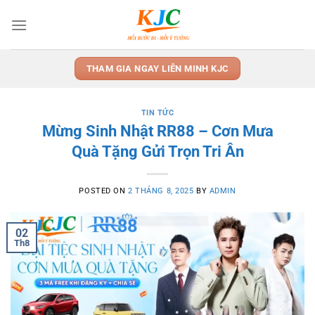
Skip
to
content
THAM GIA NGAY LIÊN MINH KJC
TIN TỨC
Mừng Sinh Nhật RR88 – Cơn Mưa
Quà Tặng Gửi Trọn Tri Ân
POSTED ON
2 THÁNG 8, 2025
BY
ADMIN
02
Th8