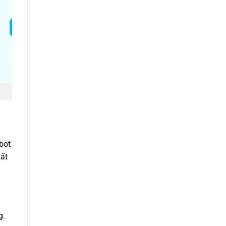
bot
hất
g.