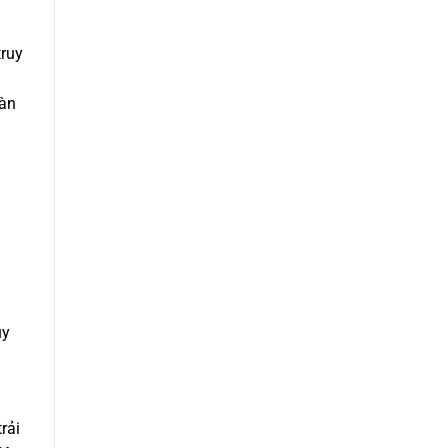
truy
oàn
uy
rải