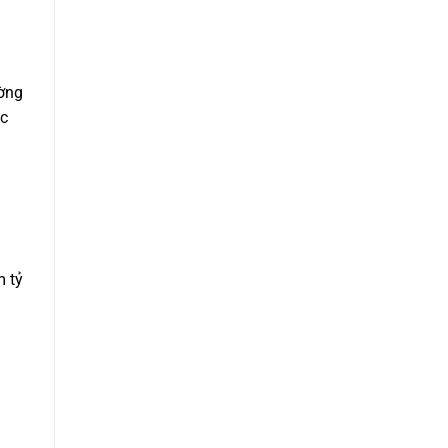
ường
ác
ả
m tỷ