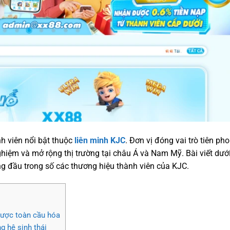
h viên nổi bật thuộc
liên minh KJC
. Đơn vị đóng vai trò tiên ph
ghiệm và mở rộng thị trường tại châu Á và Nam Mỹ. Bài viết dướ
ng đầu trong số các thương hiệu thành viên của KJC.
lược toàn cầu hóa
 hệ sinh thái