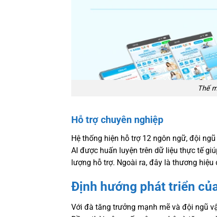
Thế m
Hỗ trợ chuyên nghiệp
Hệ thống hiện hỗ trợ 12 ngôn ngữ, đội ngũ
AI được huấn luyện trên dữ liệu thực tế giú
lượng hỗ trợ. Ngoài ra, đây là thương hiệu
Định hướng phát triển c
Với đà tăng trưởng mạnh mẽ và đội ngũ vận 