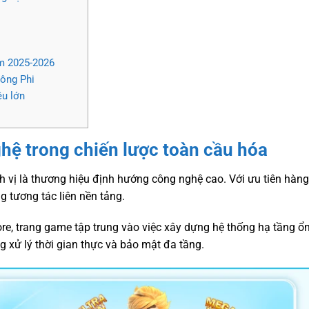
ăm 2025-2026
ông Phi
ệu lớn
ệ trong chiến lược toàn cầu hóa
h vị là thương hiệu định hướng công nghệ cao. Với ưu tiên hàng
g tương tác liên nền tảng.
ore, trang game tập trung vào việc xây dựng hệ thống hạ tầng ổ
ng xử lý thời gian thực và bảo mật đa tầng.