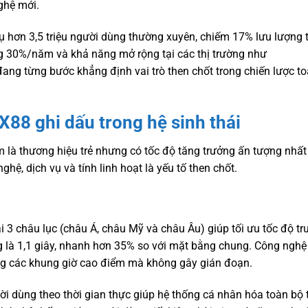
ghệ mới.
ụ hơn 3,5 triệu người dùng thường xuyên, chiếm 17% lưu lượng 
g 30%/năm và khả năng mở rộng tại các thị trường như
đang từng bước khẳng định vai trò then chốt trong chiến lược t
8 ghi dấu trong hệ sinh thái
là thương hiệu trẻ nhưng có tốc độ tăng trưởng ấn tượng nhất
hệ, dịch vụ và tính linh hoạt là yếu tố then chốt.
 3 châu lục (châu Á, châu Mỹ và châu Âu) giúp tối ưu tốc độ tr
ang là 1,1 giây, nhanh hơn 35% so với mặt bằng chung. Công nghệ
ong các khung giờ cao điểm mà không gây gián đoạn.
ời dùng theo thời gian thực giúp hệ thống cá nhân hóa toàn bộ t