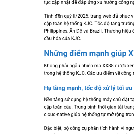
tục cập nhật để đáp ứng xu hướng công n
Tính đến quý II/2025, trang web đã phục v
cập toàn hệ thống KJC. Tốc độ tăng trưởn
Philippines, Ấn Độ và Brazil. Thương hiệu 
cầu hóa của KJC.
Những điểm mạnh giúp XX8
Không phải ngẫu nhiên mà XX88 được xem 
trong hệ thống KJC. Các ưu điểm về công ng
Hạ tầng mạnh, tốc độ xử lý tối ưu
Nền tảng sử dụng hệ thống máy chủ đặt tại
cập toàn cầu. Trung bình thời gian tải tr
cloud-native giúp hệ thống tự mở rộng tr
Đặc biệt, bộ công cụ phân tích hành vi ngư